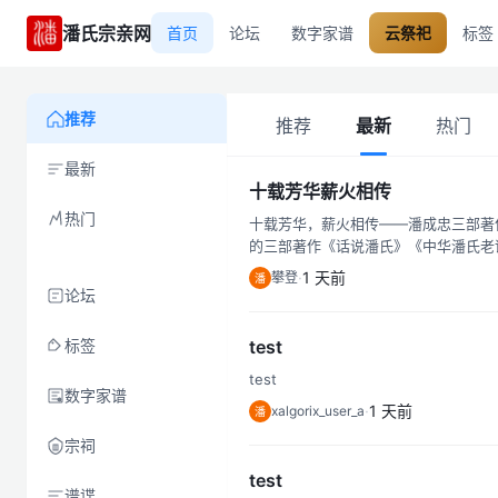
潘氏宗亲网
首页
论坛
数字家谱
云祭祀
标签
推荐
推荐
最新
热门
最新
十载芳华薪火相传
热门
十载芳华，薪火相传——潘成忠三部著
的三部著作《话说潘氏》《中华潘氏老谱汇
一个意义非凡的日子，全国 23 个
·
1 天前
攀登
潘
来临，我心中感慨万千，愿与大家分享这
论坛
标签
test
test
数字家谱
·
1 天前
xalgorix_user_a
潘
宗祠
test
谱谍