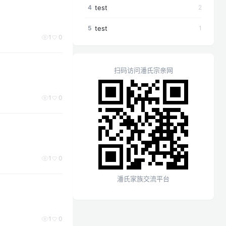
test
4
2
test
5
1
1
0
扫码访问潘氏宗亲网
1
0
1
0
潘氏家族交流平台
1
0