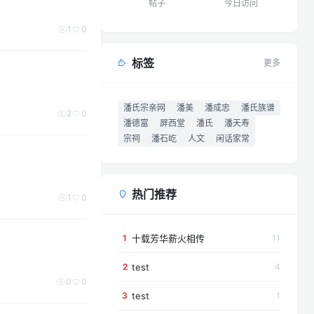
帖子
今日访问
1
0
标签
更多
潘氏宗亲网
潘美
潘成忠
潘氏族谱
2
0
潘德富
屏西堂
潘氏
潘天寿
宗祠
潘石屹
人文
闲话家常
热门推荐
1
0
十载芳华薪火相传
1
11
test
2
4
0
0
test
3
1