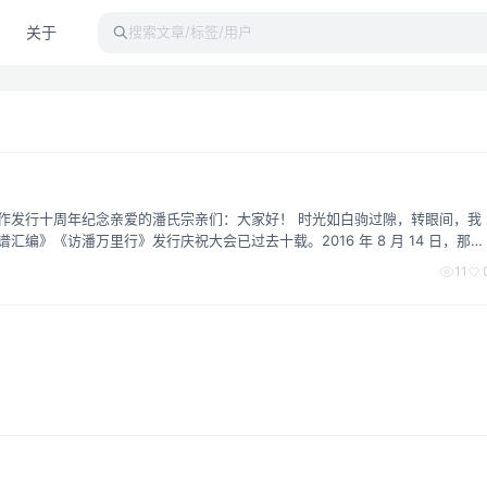
关于
搜索文章/标签/用户
作发行十周年纪念亲爱的潘氏宗亲们：大家好！ 时光如白驹过隙，转眼间，我
编》《访潘万里行》发行庆祝大会已过去十载。2016 年 8 月 14 日，那是
省市区的潘氏宗亲代表齐聚广水市宏森酒店，共同见证这一盛事。如今，十周年纪
11
份喜悦与回忆。初心如磐，踏上文化探寻...