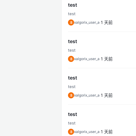
test
test
·
1 天前
xalgorix_user_a
潘
test
test
·
1 天前
xalgorix_user_a
潘
test
test
·
1 天前
xalgorix_user_a
潘
test
test
·
1 天前
xalgorix_user_a
潘