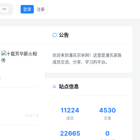
登录
注册
⌘K
公告
欢迎来到潘氏宗亲网！这里是潘氏家族
成员交流、分享、学习的平台。
念
0
站点信息
11224
4530
4
0
成员
文章
22665
0